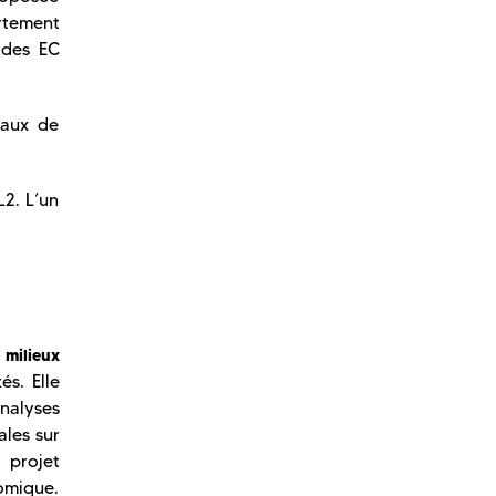
rtement
 des EC
taux de
L2. L’un
 milieux
és. Elle
analyses
ales sur
 projet
omique.