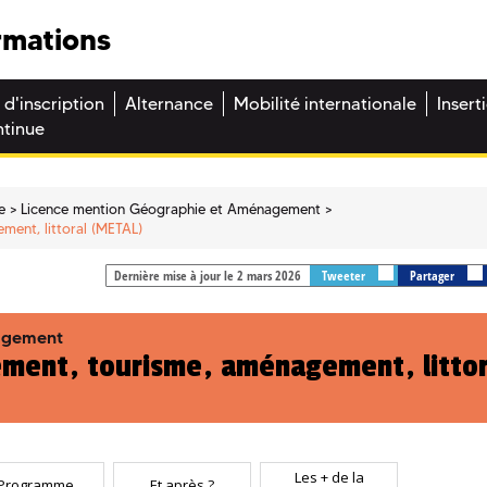
rmations
 d'inscription
Alternance
Mobilité internationale
Insert
ntinue
e
Licence mention Géographie et Aménagement
ment, littoral (METAL)
Dernière mise à jour le 2 mars 2026
Tweeter
Partager
agement
ement, tourisme, aménagement, littor
Les + de la
Programme
Et après ?