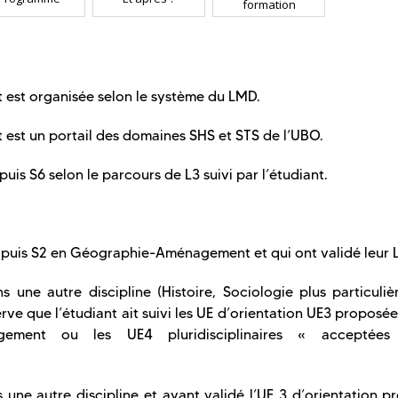
formation
st organisée selon le système du LMD.
st un portail des domaines SHS et STS de l’UBO.
uis S6 selon le parcours de L3 suivi par l’étudiant.
S1 puis S2 en Géographie-Aménagement et qui ont validé leur L
ns une autre discipline (Histoire, Sociologie plus particuli
rve que l’étudiant ait suivi les UE d’orientation UE3 proposée
gement ou les UE4 pluridisciplinaires « acceptée
ns une autre discipline et ayant validé l’UE 3 d’orientation 