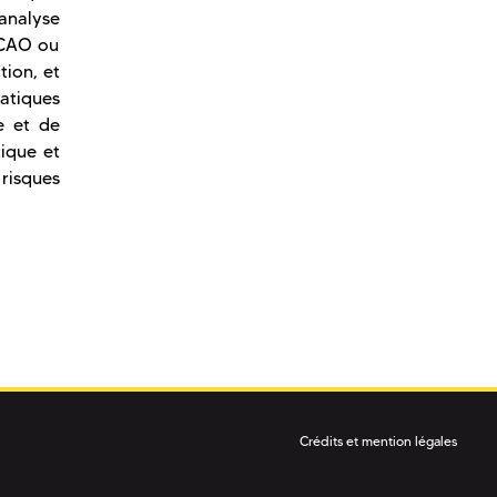
analyse
(CAO ou
tion, et
tiques
e et de
ique et
risques
Crédits et mention légales