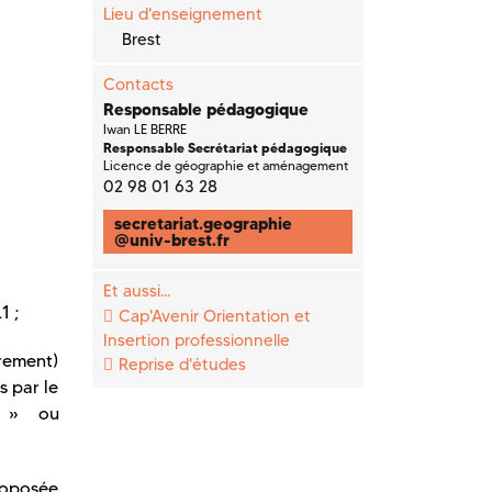
Lieu d'enseignement
Brest
Contacts
Responsable pédagogique
Iwan LE BERRE
Responsable Secrétariat pédagogique
Licence de géographie et aménagement
02 98 01 63 28
secretariat.geographie
@
univ-brest.fr
Et aussi...
1 ;
Cap'Avenir Orientation et
Insertion professionnelle
èrement)
Reprise d'études
s par le
s » ou
proposée