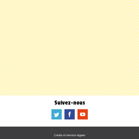
Suivez-nous
a
b
f
Crédits et mention légales