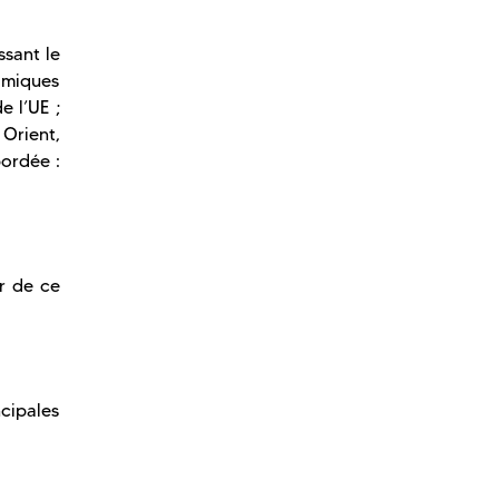
ssant le
amiques
e l’UE ;
Orient,
bordée :
r de ce
cipales