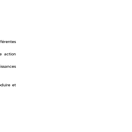
fférentes
e action
issances
oduire et