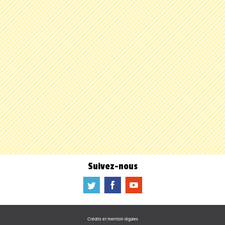
Suivez-nous
a
b
f
Crédits et mention légales