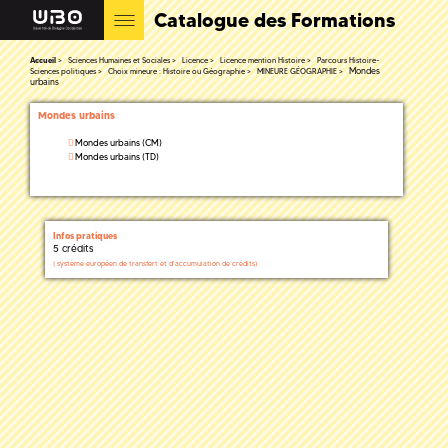
Catalogue des Formations
Accueil
Sciences Humaines et Sociales
Licence
Licence mention Histoire
Parcours Histoire-
Mondes
Sciences politiques
Choix mineure : Histoire ou Géographie
MINEURE GÉOGRAPHIE
urbains
Mondes urbains
Mondes urbains (CM)
Mondes urbains (TD)
Infos pratiques
5 crédits
(
système européen de transfert et d'accumulation de crédits)