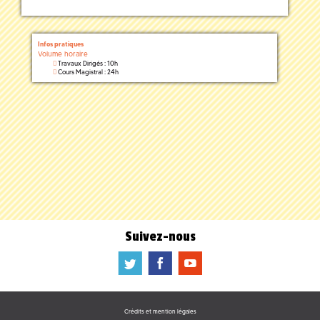
Infos pratiques
Volume horaire
Travaux Dirigés : 10h
Cours Magistral : 24h
Suivez-nous
a
b
f
Crédits et mention légales