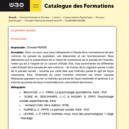
Catalogue des Formations
Accueil
Sciences Humaines et Sociales
Licence
Licence mention Psychologie
Parcours
La pensée sociale
psychologie
Concepts théoriques disciplinaires 10
La pensée sociale
Présentation
Christèle FRAISSÉ
Responsable :
Dans ce cours, nous nous intéresserons à l'étude de la connaissance de sens
Description :
commun (la pensée du quotidien), son élaboration et son fonctionnement. Nous
débuterons par la présentation de la notion de consistance de la pensée de l'individu,
notion qui est à l'origine de ce courant d'étude. Puis, nous examinerons les différentes
voies d'étude de la pensée de sens commun - du champ de la cognition sociale à celui
de la pensée sociale - ouvertes par cette idée que l'individu pense et agit de façon
consistante. Ainsi, l'ensemble du cours montrera comment ces divers courants
théoriques opposent ou non un individu qui pense de façon rationnelle et optimale à un
individu qui pense de façon irrationnelle et en commettant des erreurs.
Bibliographie :
BEAUVOIS, J.-L. (1984). La psychologie quotidienne. Paris : PUF.
DOISE, W., DESCHAMPS, J.-C. & MUGNY G. (1991). Psychologie
sociale expérimentale. Paris
: Armand Colin (1ère édition, 1978).
GUIMELLI, C. (1999). La pensée sociale. Paris : PUF.
LEYENS, J.-P. (1993). Sommes-nous tous des psychologues ? Liège
: Mardaga