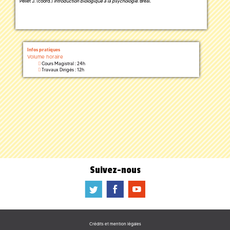
Pellet J. (coord.)
Introduction biologique à la psychologie
. Bréal.
Infos pratiques
Volume horaire
Cours Magistral : 24h
Travaux Dirigés : 12h
Suivez-nous
a
b
f
Crédits et mention légales