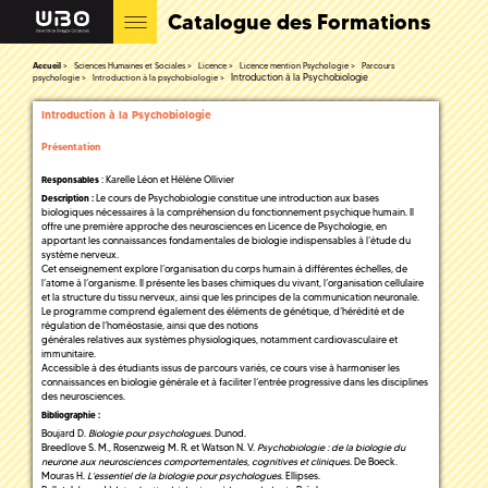
Catalogue des Formations
Accueil
Sciences Humaines et Sociales
Licence
Licence mention Psychologie
Parcours
Introduction à la Psychobiologie
psychologie
Introduction à la psychobiologie
Introduction à la Psychobiologie
Présentation
: Karelle Léon et Hélène Ollivier
Responsables
Le cours de Psychobiologie constitue une introduction aux bases
Description :
biologiques nécessaires à la compréhension du fonctionnement psychique humain. Il
offre une première approche des neurosciences en Licence de Psychologie, en
apportant les connaissances fondamentales de biologie indispensables à l’étude du
système nerveux.
Cet enseignement explore l’organisation du corps humain à différentes échelles, de
l’atome à l’organisme. Il présente les bases chimiques du vivant, l’organisation cellulaire
et la structure du tissu nerveux, ainsi que les principes de la communication neuronale.
Le programme comprend également des éléments de génétique, d’hérédité et de
régulation de l’homéostasie, ainsi que des notions
générales relatives aux systèmes physiologiques, notamment cardiovasculaire et
immunitaire.
Accessible à des étudiants issus de parcours variés, ce cours vise à harmoniser les
connaissances en biologie générale et à faciliter l’entrée progressive dans les disciplines
des neurosciences.
Bibliographie :
Boujard D.
Biologie pour psychologues
. Dunod.
Breedlove S. M., Rosenzweig M. R. et Watson N. V.
Psychobiologie : de la biologie du
neurone aux
neurosciences comportementales, cognitives et cliniques.
De Boeck.
Mouras H.
L’essentiel de la biologie pour psychologues
. Ellipses.