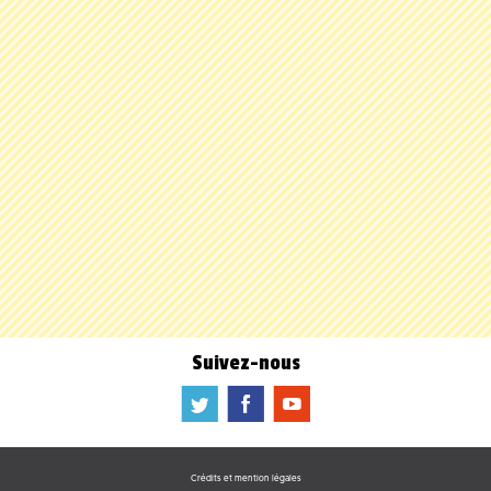
Suivez-nous
a
b
f
Crédits et mention légales