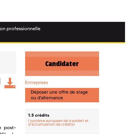
ion professionnelle
Candidater
Entreprises
Déposer une offre de stage
ou d'alternance
1.5 crédits
(
système européen de transfert et
d'accumulation de crédits)
n post-