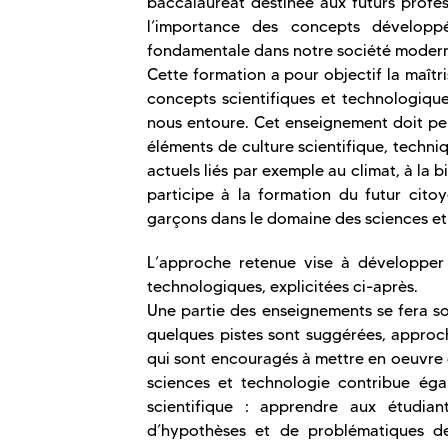
baccalauréat destinée aux futurs profe
l’importance des concepts développés
fondamentale dans notre société moder
Cette formation a pour objectif la maîtr
concepts scientifiques et technologiq
nous entoure. Cet enseignement doit per
éléments de culture scientifique, techni
actuels liés par exemple au climat, à la b
participe à la formation du futur citoy
garçons dans le domaine des sciences et
L’approche retenue vise à développer 
technologiques, explicitées ci-après.
Une partie des enseignements se fera sou
quelques pistes sont suggérées, approch
qui sont encouragés à mettre en oeuvre 
sciences et technologie contribue ég
scientifique : apprendre aux étudian
d’hypothèses et de problématiques de