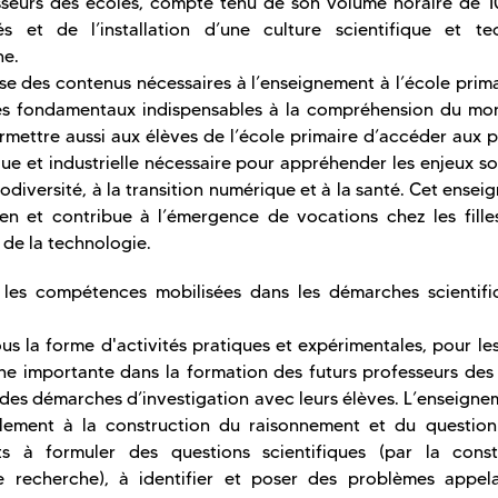
sseurs des écoles, compte tenu de son volume horaire de 1
 et de l’installation d’une culture scientifique et te
ne.
ise des contenus nécessaires à l’enseignement à l’école prim
ues fondamentaux indispensables à la compréhension du mo
mettre aussi aux élèves de l’école primaire d’accéder aux p
que et industrielle nécessaire pour appréhender les enjeux s
iodiversité, à la transition numérique et à la santé. Cet ense
en et contribue à l’émergence de vocations chez les filles
 de la technologie.
les compétences mobilisées dans les démarches scientifi
s la forme d'activités pratiques et expérimentales, pour le
e importante dans la formation des futurs professeurs des 
des démarches d’investigation avec leurs élèves. L’enseigne
alement à la construction du raisonnement et du questio
ts à formuler des questions scientifiques (par la const
 recherche), à identifier et poser des problèmes appel