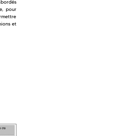
abordés
e, pour
rmettre
nions et