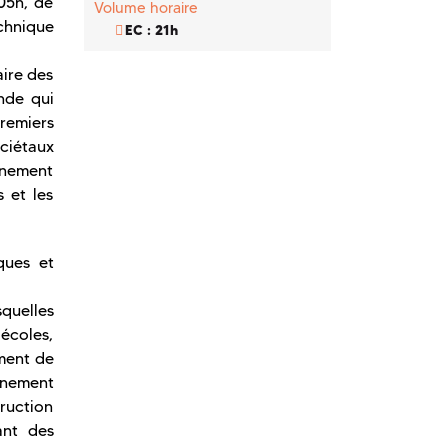
05h, de
Volume horaire
chnique
EC : 21h
aire des
nde qui
remiers
ociétaux
ignement
 et les
ques et
squelles
écoles,
ment de
nnement
ruction
ant des