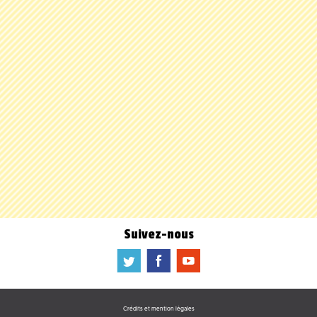
Suivez-nous
a
b
f
Crédits et mention légales