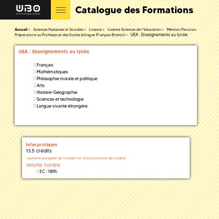
Catalogue des Formations
Accueil
Sciences Humaines et Sociales
Licence
Licence Sciences de l'éducation
Mention Parcours
UEA : Enseignements au lycée
Préparatoire au Professorat des Ecoles bilingue (Français-Breton)
UEA : Enseignements au lycée
Français
Mathématiques
Philosophie morale et politique
Arts
Histoire-Géographie
Sciences et technologie
Langue vivante étrangère
Infos pratiques
13.5 crédits
(
système européen de transfert et d'accumulation de crédits)
Volume horaire
EC : 189h