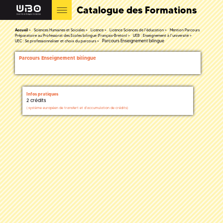
Catalogue des Formations
Accueil
Sciences Humaines et Sociales
Licence
Licence Sciences de l'éducation
Mention Parcours
Préparatoire au Professorat des Ecoles bilingue (Français-Breton)
UEB : Enseignement à l'université
Parcours Enseignement bilingue
UEC : Se professionnaliser et choix du parcours
Parcours Enseignement bilingue
Infos pratiques
2 crédits
(
système européen de transfert et d'accumulation de crédits)