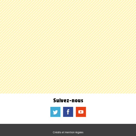
Suivez-nous
a
b
f
Crédits et mention légales