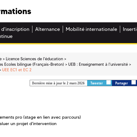
rmations
 d'inscription
Alternance
Mobilité internationale
Insert
ntinue
e
Licence Sciences de l'éducation
s Ecoles bilingue (Français-Breton)
UEB : Enseignement à l'université
UEE EC1 et EC 2
Dernière mise à jour le 2 mars 2026
Tweeter
Partager
nements pro (stage en lien avec parcours)
luer un projet d'intervention