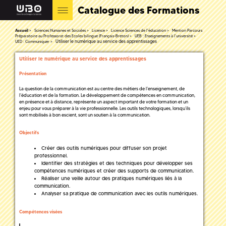
Catalogue des Formations
Accueil
Sciences Humaines et Sociales
Licence
Licence Sciences de l'éducation
Mention Parcours
Préparatoire au Professorat des Ecoles bilingue (Français-Breton)
UEB : Enseignements à l'université
Utiliser le numérique au service des apprentissages
UED : Communiquer
Utiliser le numérique au service des apprentissages
Présentation
La question de la communication est au centre des métiers de l’enseignement, de
l’éducation et de la formation. Le développement de compétences en communication,
en présence et à distance, représente un aspect important de votre formation et un
enjeu pour vous préparer à la vie professionnelle. Les outils technologiques, lorsqu’ils
sont mobilisés à bon escient, sont un soutien à la communication.
Objectifs
Créer des outils numériques pour diffuser son projet
professionnel.
Identifier des stratégies et des techniques pour développer ses
compétences numériques et créer des supports de communication.
Réaliser une veille autour des pratiques numériques liés à la
communication.
Analyser sa pratique de communication avec les outils numériques.
Compétences visées