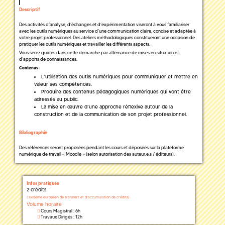
Descriptif
Des activités d’analyse, d’échanges et d’expérimentation viseront à vous familiariser
avec les outils numériques au service d’une communication claire, concise et adaptée à
votre projet professionnel. Des ateliers méthodologiques constitueront une occasion de
pratiquer les outils numériques et travailler les différents aspects.
Vous serez guidés dans cette démarche par alternance de mises en situation et
d’apports de connaissances.
Contenus :
L’utilisation des outils numériques pour communiquer et mettre en
valeur ses compétences.
Produire des contenus pédagogiques numériques qui vont être
adressés au public.
La mise en œuvre d’une approche réflexive autour de la
construction et de la communication de son projet professionnel.
Bibliographie
Des références seront proposées pendant les cours et déposées sur la plateforme
numérique de travail « Moodle » (selon autorisation des auteur.e.s / éditeurs).
Infos pratiques
2 crédits
(
système européen de transfert et d'accumulation de crédits)
Volume horaire
Cours Magistral : 6h
Travaux Dirigés : 12h