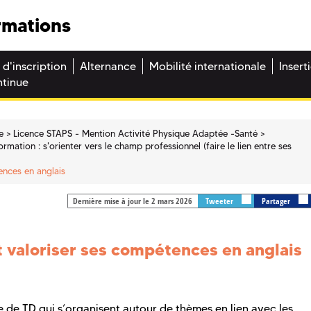
rmations
 d'inscription
Alternance
Mobilité internationale
Insert
ntinue
e
Licence STAPS - Mention Activité Physique Adaptée -Santé
rmation : s'orienter vers le champ professionnel (faire le lien entre ses
ences en anglais
Dernière mise à jour le 2 mars 2026
Tweeter
Partager
t valoriser ses compétences en anglais
 de TD qui s’organisent autour de thèmes en lien avec les