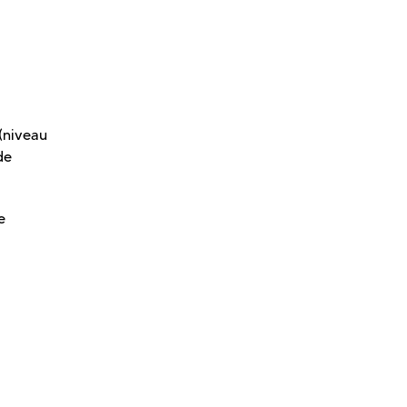
(niveau
de
e