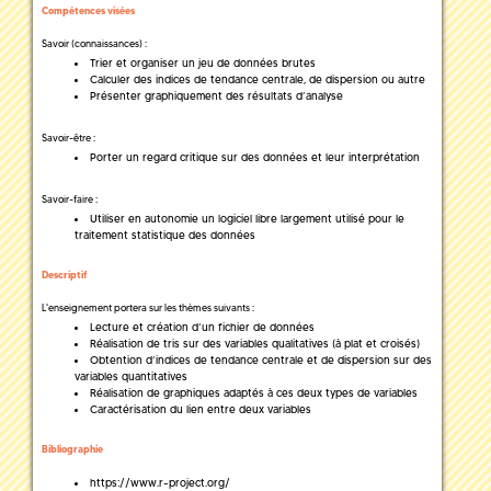
Compétences visées
Savoir (connaissances) :
Trier et organiser un jeu de données brutes
Calculer des indices de tendance centrale, de dispersion ou autre
Présenter graphiquement des résultats d’analyse
Savoir-être :
Porter un regard critique sur des données et leur interprétation
Savoir-faire :
Utiliser en autonomie un logiciel libre largement utilisé pour le
traitement statistique des données
Descriptif
L'enseignement portera sur les thèmes suivants :
Lecture et création d’un fichier de données
Réalisation de tris sur des variables qualitatives (à plat et croisés)
Obtention d’indices de tendance centrale et de dispersion sur des
variables quantitatives
Réalisation de graphiques adaptés à ces deux types de variables
Caractérisation du lien entre deux variables
Bibliographie
https://www.r-project.org/