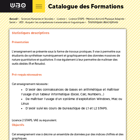
Catalogue des Formations
Accueil
Sciences Humaines et Sociales
Licence
Licence STAPS - Mention Activité Physique Adaptée -
Statistiques descriptives
Santé
UED : Acquérir les compétences transversales et linguistiques
Statistiques descriptives
Présentation
L’enseignement se présente sous la forme de travaux pratiques. Il vise à permettre aux
étudiants de synthétiser numériquement et graphiquement des données massives de
nature quantitative et qualitative. Il vise également à leur permettre de maîtriser des
outils dédiés (R et Rstudio).
Pré-requis nécessaires
Cet enseignement nécessite :
D’avoir des connaissances de bases en arithmétique et maîtriser
l’usage d’un tableur informatique (Excel, Calc, Numbers…)
De maîtriser l’usage d’un système d’exploitation Windows, Mac ou
Linux
D’avoir suivi les cours de bureautique de L1 et L2 STAPS.
Licence 2 STAPS, VAE ou équivalent.
Objectifs
Cet enseignement vise à décrire un ensemble de données par des indices chiffrés et des
graphiques.