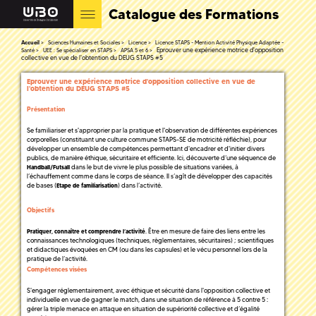
Catalogue des Formations
Accueil
Sciences Humaines et Sociales
Licence
Licence STAPS - Mention Activité Physique Adaptée -
Eprouver une expérience motrice d'opposition
Santé
UEE : Se spécialiser en STAPS
APSA 5 et 6
collective en vue de l'obtention du DEUG STAPS #5
Eprouver une expérience motrice d'opposition collective en vue de
l'obtention du DEUG STAPS #5
Présentation
Se familiariser et s'approprier par la pratique et l'observation de différentes expériences
corporelles (constituant une culture commune STAPS-SE de motricité réfléchie), pour
développer un ensemble de compétences permettant d'encadrer et d'initier divers
publics, de manière éthique, sécuritaire et efficiente. Ici, découverte d’une séquence de
dans le but de vivre le plus possible de situations variées, à
Handball/Futsall
l’échauffement comme dans le corps de séance. Il s’agît de développer des capacités
de bases (
) dans l’activité.
Etape de familiarisation
Objectifs
. Être en mesure de faire des liens entre les
Pratiquer, connaître et comprendre l’activité
connaissances technologiques (techniques, règlementaires, sécuritaires) ; scientifiques
et didactiques évoquées en CM (ou dans les capsules) et le vécu personnel lors de la
pratique de l’activité.
Compétences visées
S'engager réglementairement, avec éthique et sécurité dans l'opposition collective et
individuelle en vue de gagner le match, dans une situation de référence à 5 contre 5 :
gérer la triple menace en attaque en situation de supériorité collective et d’égalité