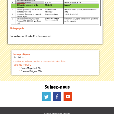
Bibliographie
Disponible sur Moodle (à la fin du cours)
Infos pratiques
2 crédits
(
système européen de transfert et d'accumulation de crédits)
Volume horaire
Cours Magistral : 1h
Travaux Dirigés : 15h
Suivez-nous
a
b
f
Crédits et mention légales