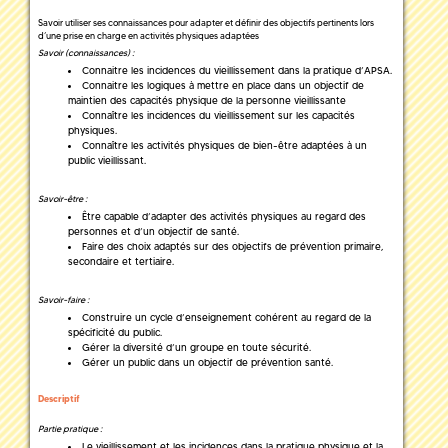
Savoir utiliser ses connaissances pour adapter et définir des objectifs pertinents lors
d’une prise en charge en activités physiques adaptées
Savoir (connaissances) :
Connaitre les incidences du vieillissement dans la pratique d’APSA.
Connaitre les logiques à mettre en place dans un objectif de
maintien des capacités physique de la personne vieillissante
Connaître les incidences du vieillissement sur les capacités
physiques.
Connaître les activités physiques de bien-être adaptées à un
public vieillissant.
Savoir-être :
Être capable d’adapter des activités physiques au regard des
personnes et d’un objectif de santé.
Faire des choix adaptés sur des objectifs de prévention primaire,
secondaire et tertiaire.
Savoir-faire :
Construire un cycle d’enseignement cohérent au regard de la
spécificité du public.
Gérer la diversité d’un groupe en toute sécurité.
Gérer un public dans un objectif de prévention santé.
Descriptif
Partie pratique :
Le vieillissement et les incidences dans la pratique physique et la