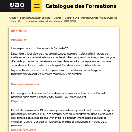
Catalogue des Formations
Accueil
Sciences Humaines et Sociales
Licence
Licence STAPS - Mention Activité Physique Adaptée -
Bien vieillir
Santé
UEF : Enseignement optionnel obligatoire
Bien vieillir
Présentation
L’enseignement se présente sous la forme de TD.
La partie pratique abordera les connaissances incontournables sur les impacts du
vieillissement sur la santé et la motricité. Les étudiants apprendront à organiser un cycle
d’activité physique de bien-être afin d’agir dans le cadre d’une prévention primaire,
secondaire et tertiaire en lien avec les problématiques d’un public vieillissant.
La partie théorique abordera les répercussions du vieillissement sur les grandes
fonctions physiologiques, l’activité musculaire et la nutrition.
Pré-requis nécessaires
Cet enseignement nécessite d’avoir des connaissances sur les effets de l’activité
physique sur la santé. Licence 2 STAPS APAS, VAE ou équivalent.
Objectifs
Cette EC vise à acquérir (1) des concepts scientifiques permettant la prise en charge de
personnes vieillissantes, et (2) des compétences sur l’encadrement dans les APSA des
personnes âgées afin d’organiser un cycle le d’enseignement auprès de publics
vieillissant dans un but de maintien de l’autonomie et du bienêtre physique de la
personne.
Compétences visées