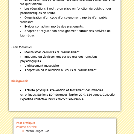
vie quotidienne.
Les régulations à mettre en place en fonction du public et des
problématiques de santé.
Organisation d’un cycle d’enseignement auprès d’un public
vieilissant.
Evaluer son action auprès des pratiquants.
Adapter et réguler son enseignement autour des activités de
bien-être.
Partie théorique :
Mécanismes cellulaires du vieillissement
Influence du vieillissement sur les grandes fonctions
physiologiques
Vieillissement musculaire
Adaptation de la nutrition au cours du vieillissement
Bibliographie
Activité physique. Prévention et traitement des maladies
chroniques. Éditions EDP Sciences, janvier 2019, 824 pages, Collection
Expertise collective. ISBN 978–2-7598–2328-4
Infos pratiques
Volume horaire
Travaux Dirigés : 36h