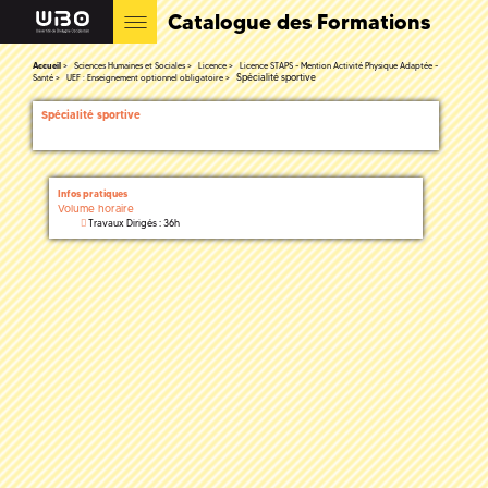
Catalogue des Formations
Accueil
Sciences Humaines et Sociales
Licence
Licence STAPS - Mention Activité Physique Adaptée -
Spécialité sportive
Santé
UEF : Enseignement optionnel obligatoire
Spécialité sportive
Infos pratiques
Volume horaire
Travaux Dirigés : 36h