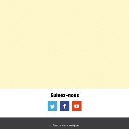
Suivez-nous
a
b
f
Crédits et mention légales