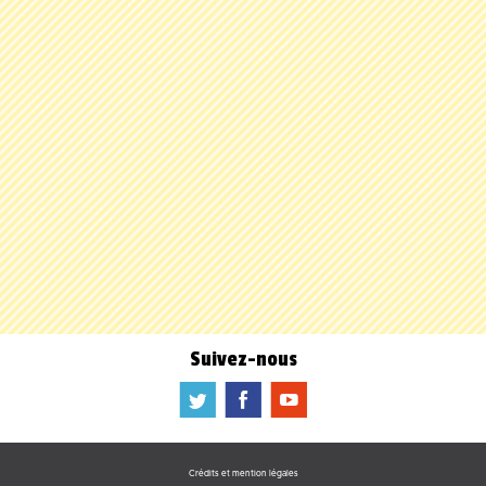
Suivez-nous
a
b
f
Crédits et mention légales