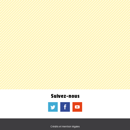
Suivez-nous
a
b
f
Crédits et mention légales