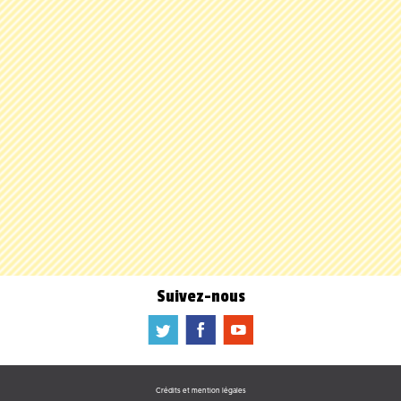
Suivez-nous
a
b
f
Crédits et mention légales