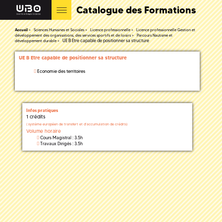
Catalogue des Formations
Accueil
Sciences Humaines et Sociales
Licence professionnelle
Licence professionnelle Gestion et
développement des organisations, des services sportifs et de loisirs
Parcours Nautisme et
UE B Etre capable de positionner sa structure
développement durable
UE B Etre capable de positionner sa structure
Economie des territoires
Infos pratiques
1 crédits
(
système européen de transfert et d'accumulation de crédits)
Volume horaire
Cours Magistral : 3.5h
Travaux Dirigés : 3.5h