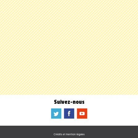
Suivez-nous
a
b
f
Crédits et mention légales