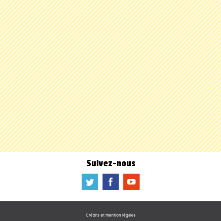
Suivez-nous
a
b
f
Crédits et mention légales