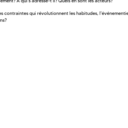
ement? A qui s'adresse-t'il? Quels en sont les acteurs?
 contraintes qui révolutionnent les habitudes, l'événementiel
ons?