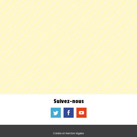
Suivez-nous
a
b
f
Crédits et mention légales