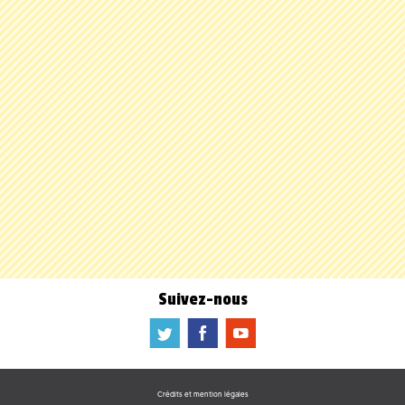
Suivez-nous
a
b
f
Crédits et mention légales