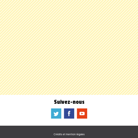
Suivez-nous
a
b
f
Crédits et mention légales