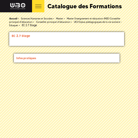
Catalogue des Formations
Accueil
Sciences Humaines et Sociales
Master
Master Enseignement et éducation (M2E) Conseiller
principal d'éducation
Conseiller principal d'éducation
UE2 Enjeux pédagogiques de la vie scolaire -
EC 2.7 Stage
Eduquer
EC 2.7 Stage
Infos pratiques