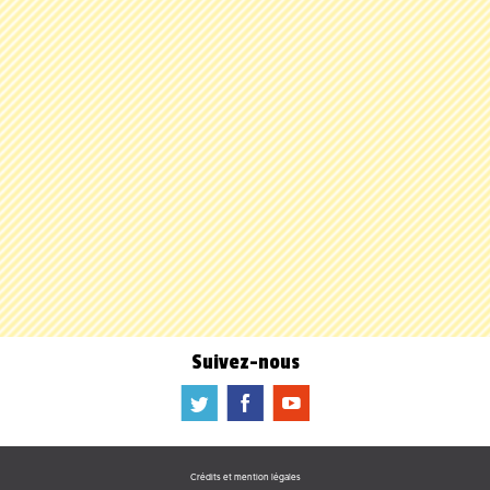
Suivez-nous
a
b
f
Crédits et mention légales