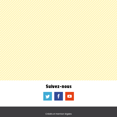
Suivez-nous
a
b
f
Crédits et mention légales