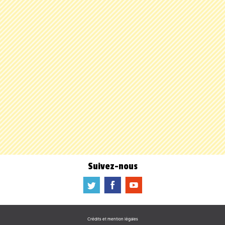
Suivez-nous
a
b
f
Crédits et mention légales