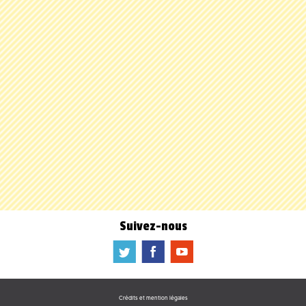
Suivez-nous
a
b
f
Crédits et mention légales