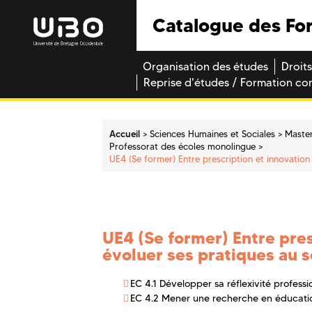
Catalogue des Fo
Organisation des études
Droits
Reprise d'études / Formation co
Accueil
Sciences Humaines et Sociales
Maste
Professorat des écoles monolingue
UE4 (Se former) Entre prescription et innovation 
UE4 (Se former) Entre pres
évoluer ses pratiques au s
EC 4.1 Développer sa réflexivité professi
EC 4.2 Mener une recherche en éducati