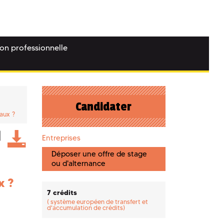
ion professionnelle
Candidater
aux ?
Entreprises
Déposer une offre de stage
ou d'alternance
x ?
7 crédits
(
système européen de transfert et
d'accumulation de crédits)