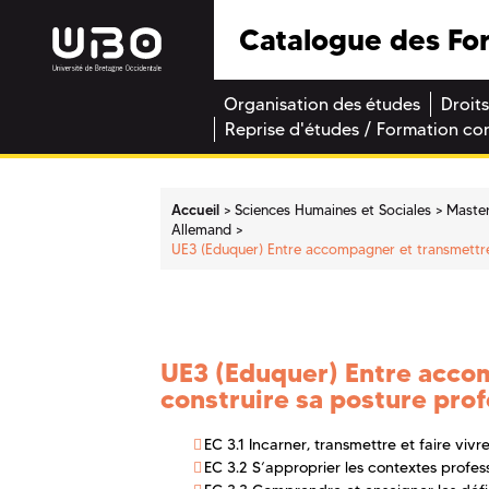
Catalogue des Fo
Organisation des études
Droits
Reprise d'études / Formation co
Accueil
Sciences Humaines et Sociales
Maste
Allemand
UE3 (Eduquer) Entre accompagner et transmettre 
UE3 (Eduquer) Entre acco
construire sa posture prof
EC 3.1 Incarner, transmettre et faire viv
EC 3.2 S’approprier les contextes profes