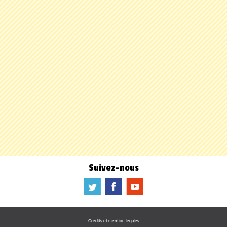
Suivez-nous
a
b
f
Crédits et mention légales