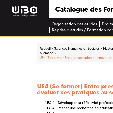
Catalogue des Fo
Organisation des études
Droits
Reprise d'études / Formation co
Accueil
Sciences Humaines et Sociales
Maste
Allemand
UE4 (Se former) Entre prescription et innovation 
UE4 (Se former) Entre pres
évoluer ses pratiques au s
EC 4.1 Développer sa réflexivité professi
EC 4.2 Mener une recherche en éducati