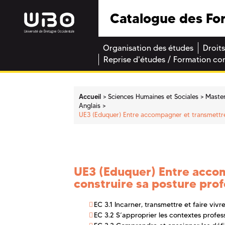
Catalogue des Fo
Organisation des études
Droits
Reprise d'études / Formation co
Accueil
Sciences Humaines et Sociales
Maste
Anglais
UE3 (Eduquer) Entre accompagner et transmettre 
UE3 (Eduquer) Entre acco
construire sa posture prof
EC 3.1 Incarner, transmettre et faire viv
EC 3.2 S’approprier les contextes profes