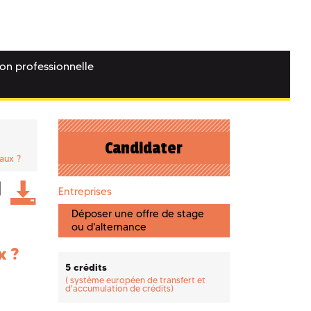
ion professionnelle
Candidater
aux ?
Entreprises
Déposer une offre de stage
ou d'alternance
x ?
5 crédits
(
système européen de transfert et
d'accumulation de crédits)