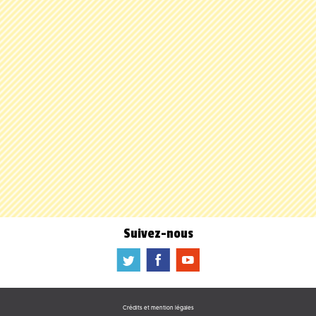
Suivez-nous
a
b
f
Crédits et mention légales