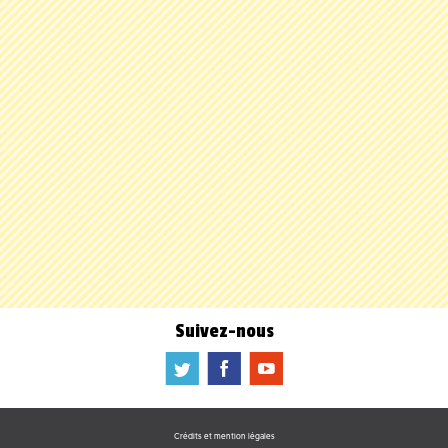
Suivez-nous
a
b
f
Crédits et mention légales