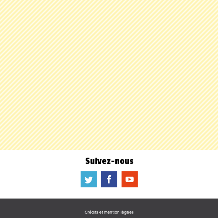
Suivez-nous
a
b
f
Crédits et mention légales