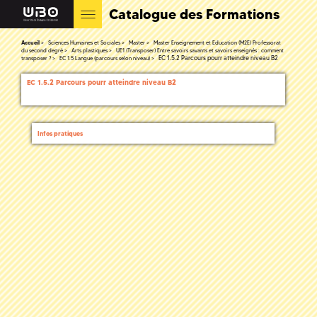
Catalogue des Formations
Accueil
Sciences Humaines et Sociales
Master
Master Enseignement et Education (M2E) Professorat
du second degré
Arts plastiques
UE1 (Transposer) Entre savoirs savants et savoirs enseignés : comment
EC 1.5.2 Parcours pourr atteindre niveau B2
transposer ?
EC 1.5 Langue (parcours selon niveau)
EC 1.5.2 Parcours pourr atteindre niveau B2
Infos pratiques