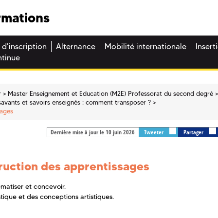
rmations
 d'inscription
Alternance
Mobilité internationale
Insert
ntinue
r
Master Enseignement et Education (M2E) Professorat du second degré
 savants et savoirs enseignés : comment transposer ?
sages
Dernière mise à jour le 10 juin 2026
Tweeter
Partager
truction des apprentissages
ématiser et concevoir.
ique et des conceptions artistiques.