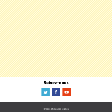
Suivez-nous
a
b
f
Crédits et mention légales