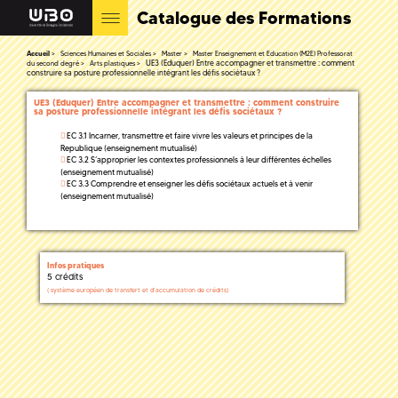
Catalogue des Formations
Accueil
Sciences Humaines et Sociales
Master
Master Enseignement et Education (M2E) Professorat
UE3 (Eduquer) Entre accompagner et transmettre : comment
du second degré
Arts plastiques
construire sa posture professionnelle intégrant les défis sociétaux ?
UE3 (Eduquer) Entre accompagner et transmettre : comment construire
sa posture professionnelle intégrant les défis sociétaux ?
EC 3.1 Incarner, transmettre et faire vivre les valeurs et principes de la
Republique (enseignement mutualisé)
EC 3.2 S’approprier les contextes professionnels à leur différentes échelles
(enseignement mutualisé)
EC 3.3 Comprendre et enseigner les défis sociétaux actuels et à venir
(enseignement mutualisé)
Infos pratiques
5 crédits
(
système européen de transfert et d'accumulation de crédits)