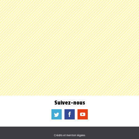
Suivez-nous
a
b
f
Crédits et mention légales