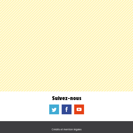
Suivez-nous
a
b
f
Crédits et mention légales