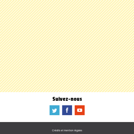
Suivez-nous
a
b
f
Crédits et mention légales