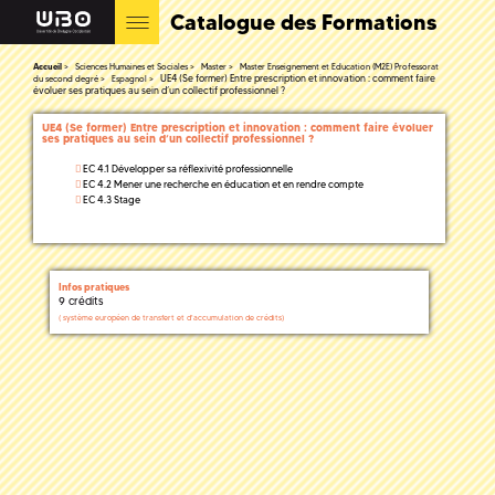
Catalogue des Formations
Accueil
Sciences Humaines et Sociales
Master
Master Enseignement et Education (M2E) Professorat
UE4 (Se former) Entre prescription et innovation : comment faire
du second degré
Espagnol
évoluer ses pratiques au sein d’un collectif professionnel ?
UE4 (Se former) Entre prescription et innovation : comment faire évoluer
ses pratiques au sein d’un collectif professionnel ?
EC 4.1 Développer sa réflexivité professionnelle
EC 4.2 Mener une recherche en éducation et en rendre compte
EC 4.3 Stage
Infos pratiques
9 crédits
(
système européen de transfert et d'accumulation de crédits)