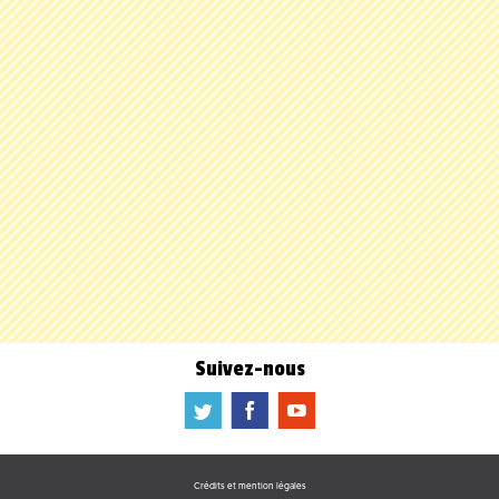
Suivez-nous
a
b
f
Crédits et mention légales