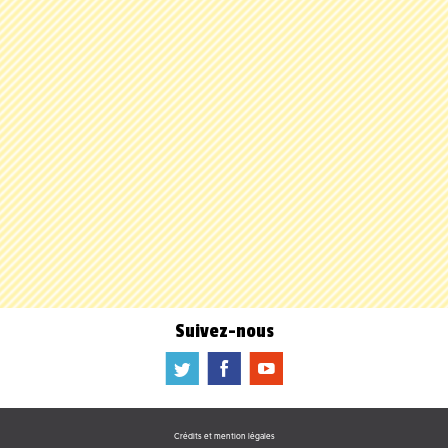
Suivez-nous
a
b
f
Crédits et mention légales