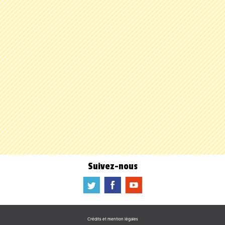
Suivez-nous
a
b
f
Crédits et mention légales