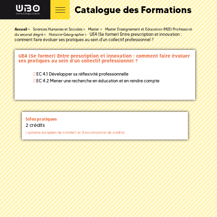
Catalogue des Formations
Accueil
Sciences Humaines et Sociales
Master
Master Enseignement et Education (M2E) Professorat
UE4 (Se former) Entre prescription et innovation :
du second degré
Histoire-Géographie
comment faire évoluer ses pratiques au sein d’un collectif professionnel ?
UE4 (Se former) Entre prescription et innovation : comment faire évoluer
ses pratiques au sein d’un collectif professionnel ?
EC 4.1 Développer sa réflexivité professionnelle
EC 4.2 Mener une recherche en éducation et en rendre compte
Infos pratiques
2 crédits
(
système européen de transfert et d'accumulation de crédits)