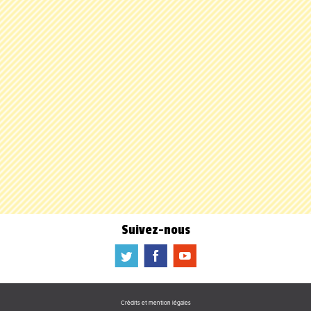
Suivez-nous
a
b
f
Crédits et mention légales