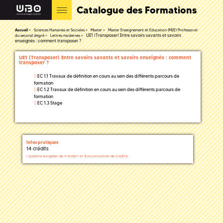
Catalogue des Formations
Accueil
Sciences Humaines et Sociales
Master
Master Enseignement et Education (M2E) Professorat
UE1 (Transposer) Entre savoirs savants et savoirs
du second degré
Lettres modernes
enseignés : comment transposer ?
UE1 (Transposer) Entre savoirs savants et savoirs enseignés : comment
transposer ?
EC 1.1 Travaux de définition en cours au sein des différents parcours de
formation
EC 1.2 Travaux de définition en cours au sein des différents parcours de
formation
EC 1.3 Stage
Infos pratiques
14 crédits
(
système européen de transfert et d'accumulation de crédits)