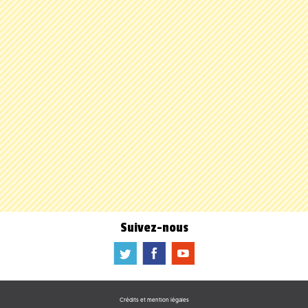
Suivez-nous
a
b
f
Crédits et mention légales