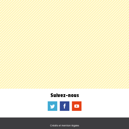
Suivez-nous
a
b
f
Crédits et mention légales