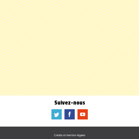
Suivez-nous
a
b
f
Crédits et mention légales